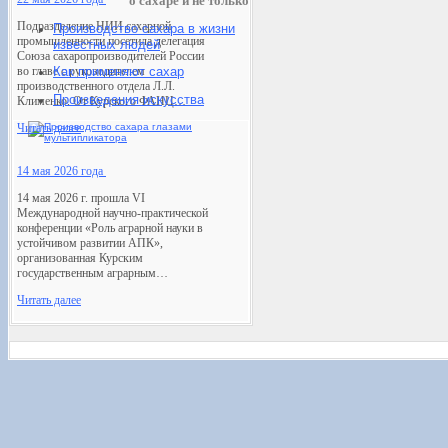
о сахаре и не только
Подразделение НИИ сахарной
Производство сахара в жизни
промышленности посетила делегация
известных людей
Союза сахаропроизводителей России
во главе с руководителем
Как применяют сахар
производственного отдела Л.Л.
Произведения искусств
а
Клименко. От Курского ФАНЦ…
Читать далее
14 мая 2026 года
14 мая 2026 г. прошла VI
Международной научно-практической
конференции «Роль аграрной науки в
устойчивом развитии АПК»,
организованная Курским
государственным аграрным…
Читать далее