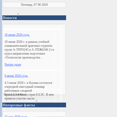
Пятница, 07 08 2026
Новости
16 июня 2026 года
10 июня 2026 г. в рамках учебной
ознакомительной практики студенты
групп А-ТПРб245 и А-ТПЖб246 2-го
курса направления подготовки
«Технология производства…
Читать далее
9 июня 2026 года
4-5 июня 2026 г. в Казани состоялся
очередной ежегодный семинар
работников сахарной
Next
промышленности стран ЕАЭС. В нем
1
2
3
4
Next
приняли участие около…
Интересные факты
Читать далее
22 мая 2026 года