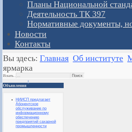
Планы Национальной станд
Деятельность ТК 397
Нормативные документы, н
Новости
Контакты
Вы здесь:
Главная
Об институте
М
ярмарка
Искать...
Объявления
НИИСП предлагает
Абонентское
обслуживание по
информационному
обеспечению
предприятий сахарной
промышленности