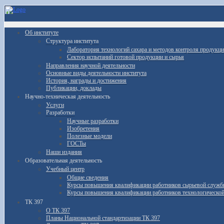
Об институте
Структура института
Лаборатория технологий сахара и методов контроля продукц
Сектор испытаний готовой продукции и сырья
Направления научной деятельности
Основные виды деятельности института
История, награды и достижения
Публикации, доклады
Научно-техническая деятельность
Услуги
Разработки
Научные разработки
Изобретения
Полезные модели
ГОСТы
Наши издания
Образовательная деятельность
Учебный центр
Общие сведения
Курсы повышения квалификации работников сырьевой служ
Курсы повышения квалификации работников технологическо
ТК 397
О ТК 397
Планы Национальной стандартизации ТК 397