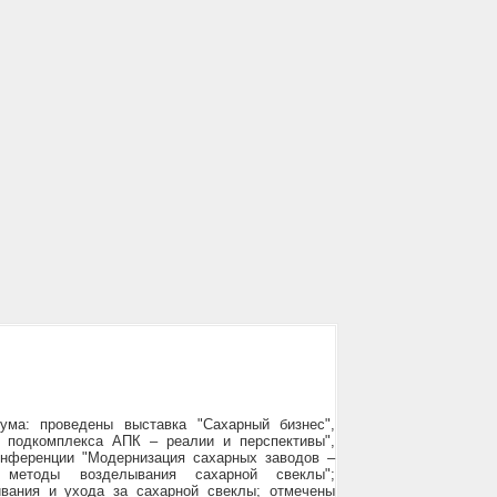
ма: проведены выставка "Сахарный бизнес",
о подкомплекса АПК – реалии и перспективы",
онференции "Модернизация сахарных заводов –
 методы возделывания сахарной свеклы";
вания и ухода за сахарной свеклы; отмечены