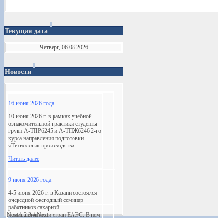
Текущая дата
Четверг, 06 08 2026
Новости
16 июня 2026 года
10 июня 2026 г. в рамках учебной
ознакомительной практики студенты
групп А-ТПРб245 и А-ТПЖб246 2-го
курса направления подготовки
«Технология производства…
Читать далее
9 июня 2026 года
4-5 июня 2026 г. в Казани состоялся
очередной ежегодный семинар
работников сахарной
Next
промышленности стран ЕАЭС. В нем
1
2
3
4
Next