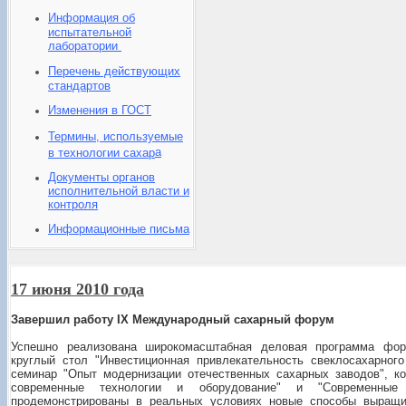
Информация об
испытательной
лаборатории
Перечень действующих
стандартов
Изменения в ГОСТ
Термины, используемые
а
в технологии сахар
Документы органов
исполнительной власти и
контроля
Информационные письма
17 июня 2010 года
Завершил работу IX Международный сахарный форум
Успешно реализована широкомасштабная деловая программа фору
круглый стол "Инвестиционная привлекательность свеклосахарног
семинар "Опыт модернизации отечественных сахарных заводов", к
современные технологии и оборудование" и "Современные
продемонстрированы в реальных условиях новые способы выращи