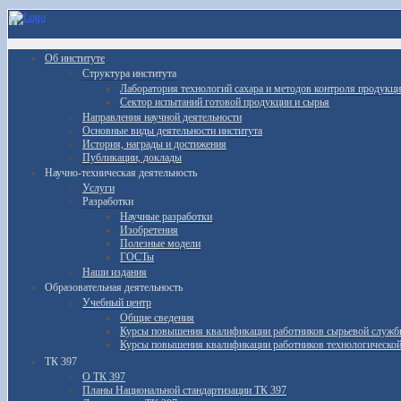
Об институте
Структура института
Лаборатория технологий сахара и методов контроля продукц
Сектор испытаний готовой продукции и сырья
Направления научной деятельности
Основные виды деятельности института
История, награды и достижения
Публикации, доклады
Научно-техническая деятельность
Услуги
Разработки
Научные разработки
Изобретения
Полезные модели
ГОСТы
Наши издания
Образовательная деятельность
Учебный центр
Общие сведения
Курсы повышения квалификации работников сырьевой служ
Курсы повышения квалификации работников технологическо
ТК 397
О ТК 397
Планы Национальной стандартизации ТК 397