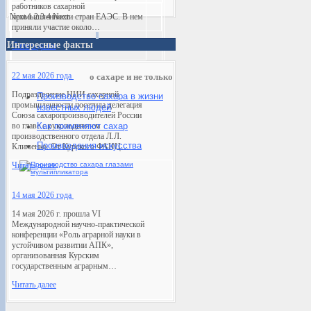
работников сахарной
Next
промышленности стран ЕАЭС. В нем
1
2
3
4
Next
приняли участие около…
Интересные факты
Читать далее
22 мая 2026 года
о сахаре и не только
Подразделение НИИ сахарной
Производство сахара в жизни
промышленности посетила делегация
известных людей
Союза сахаропроизводителей России
во главе с руководителем
Как применяют сахар
производственного отдела Л.Л.
Произведения искусств
а
Клименко. От Курского ФАНЦ…
Читать далее
14 мая 2026 года
14 мая 2026 г. прошла VI
Международной научно-практической
конференции «Роль аграрной науки в
устойчивом развитии АПК»,
организованная Курским
государственным аграрным…
Читать далее