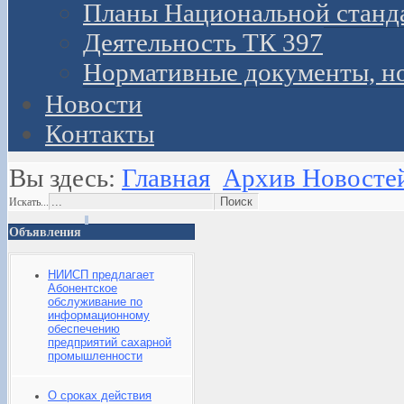
Планы Национальной станд
Деятельность ТК 397
Нормативные документы, н
Новости
Контакты
Вы здесь:
Главная
Архив Новосте
Искать...
Объявления
НИИСП предлагает
Абонентское
обслуживание по
информационному
обеспечению
предприятий сахарной
промышленности
О сроках действия