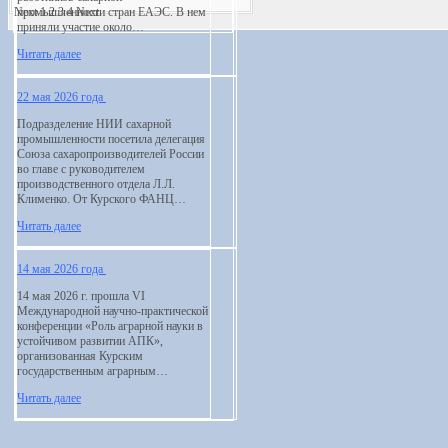
Next
промышленности стран ЕАЭС. В нем
1
2
3
4
Next
приняли участие около…
Читать далее
22 мая 2026 года
Подразделение НИИ сахарной
промышленности посетила делегация
Союза сахаропроизводителей России
во главе с руководителем
производственного отдела Л.Л.
Клименко. От Курского ФАНЦ…
Читать далее
14 мая 2026 года
14 мая 2026 г. прошла VI
Международной научно-практической
конференции «Роль аграрной науки в
устойчивом развитии АПК»,
организованная Курским
государственным аграрным…
Читать далее