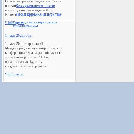
Союза сахаропроизводителей России
во главе с руководителем
Как применяют сахар
производственного отдела Л.Л.
Произведения искусств
а
Клименко. От Курского ФАНЦ…
Читать далее
14 мая 2026 года
14 мая 2026 г. прошла VI
Международной научно-практической
конференции «Роль аграрной науки в
устойчивом развитии АПК»,
организованная Курским
государственным аграрным…
Читать далее