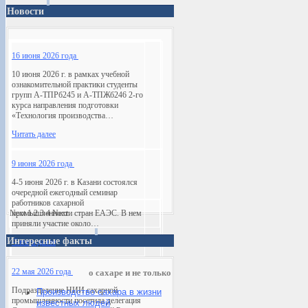
Новости
16 июня 2026 года
10 июня 2026 г. в рамках учебной
ознакомительной практики студенты
групп А-ТПРб245 и А-ТПЖб246 2-го
курса направления подготовки
«Технология производства…
Читать далее
9 июня 2026 года
4-5 июня 2026 г. в Казани состоялся
очередной ежегодный семинар
работников сахарной
Next
промышленности стран ЕАЭС. В нем
1
2
3
4
Next
приняли участие около…
Интересные факты
Читать далее
22 мая 2026 года
о сахаре и не только
Подразделение НИИ сахарной
Производство сахара в жизни
промышленности посетила делегация
известных людей