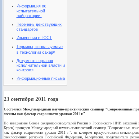
Информация об
испытательной
лаборатории
Перечень действующих
стандартов
Изменения в ГОСТ
Термины, используемые
а
в технологии сахар
Документы органов
исполнительной власти и
контроля
Информационные письма
23 сентября 2011 года
Состоялся Международный научно-практический семинар "Современнные прие
свеклы как фактор сохранности урожая 2011 г."
По инициативе Союза сахаропроизводителей России и Российского НИИ сахарной пр
Курск) проведен Международный научно-практический семинар “Современные прием
как фактор сохранности урожая 2011 г.”, на котором присутствовали свеклопрои
свеклосеющих регионов Российской Федерации, Белоруссии, представители рег