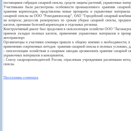
поставщиков гибридов сахарной свеклы, средств защиты растений, укрывочных мате
Участниками были рассмотрены особенности промышленного хранения сахарной
хранения корнеплодов, представлены новые препараты и укрывочные материалы
сахарной свеклы на ООО “Ромодановосахар”, ОАО “Городейский сахарный комбинат
на вопросы; дискуссия развернулась по срокам уборки сахарной свеклы, предна
кагатов, причинам болезней корнеплодов в отдельных регионах.
Конструктивный диалог был продолжен в свеклосеющем хозяйстве ООО “Льговагроин
приемов укладки полевых кагатов, применения укрывочных материалов и препара
автотранспорт.
Организаторы и участники семинара пришли к общему мнению о необходимости, в ц
применению современных методов хранения сахарной свеклы в полевых условиях, д
- свеклосеющим хозяйствам и сахарным заводам организовать хранение сахарной с
укрывочных материалов и консервантов;
- Союзу сахаропроизводителей России, отраслевым учреждениям различными метод
свеклы.
П
рограмма
семинара