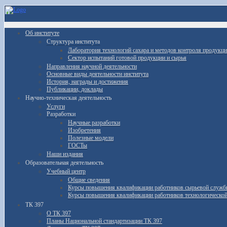
Об институте
Структура института
Лаборатория технологий сахара и методов контроля продукц
Сектор испытаний готовой продукции и сырья
Направления научной деятельности
Основные виды деятельности института
История, награды и достижения
Публикации, доклады
Научно-техническая деятельность
Услуги
Разработки
Научные разработки
Изобретения
Полезные модели
ГОСТы
Наши издания
Образовательная деятельность
Учебный центр
Общие сведения
Курсы повышения квалификации работников сырьевой служ
Курсы повышения квалификации работников технологическо
ТК 397
О ТК 397
Планы Национальной стандартизации ТК 397