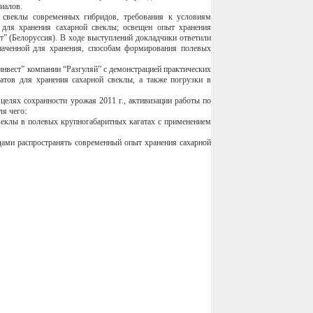
риалов.
 свеклы современных гибридов, требования к условиям
 для хранения сахарной свеклы; освещен опыт хранения
” (Белоруссия). В ходе выступлений докладчики ответили
значенной для хранения, способам формирования полевых
вест” компании “Разгуляй” с демонстрацией практических
тов для хранения сахарной свеклы, а также погрузки в
елях сохранности урожая 2011 г., активизации работы по
ля чего:
веклы в полевых крупногабаритных кагатах с применением
ами распространять современный опыт хранения сахарной