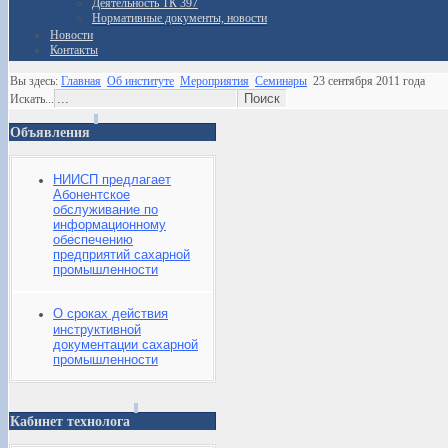
Деятельность ТК 397
Нормативные документы, новости
Новости
Контакты
Вы здесь:
Главная
Об институте
Мероприятия
Семинары
23 сентября 2011 года
Искать...
Объявления
НИИСП предлагает
Абонентское
обслуживание по
информационному
обеспечению
предприятий сахарной
промышленности
О сроках действия
инструктивной
документации сахарной
промышленности
Кабинет технолога