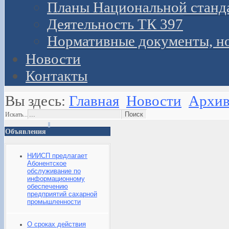
Планы Национальной станд
Деятельность ТК 397
Нормативные документы, н
Новости
Контакты
Вы здесь:
Главная
Новости
Архив
Искать...
Объявления
НИИСП предлагает
Абонентское
обслуживание по
информационному
обеспечению
предприятий сахарной
промышленности
О сроках действия