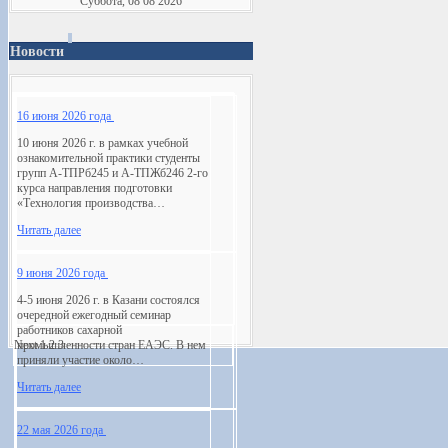
Суббота, 08 08 2026
Новости
16 июня 2026 года
10 июня 2026 г. в рамках учебной
ознакомительной практики студенты
групп А-ТПРб245 и А-ТПЖб246 2-го
курса направления подготовки
«Технология производства…
Читать далее
9 июня 2026 года
4-5 июня 2026 г. в Казани состоялся
очередной ежегодный семинар
работников сахарной
Next
промышленности стран ЕАЭС. В нем
1
2
3
приняли участие около…
Читать далее
22 мая 2026 года