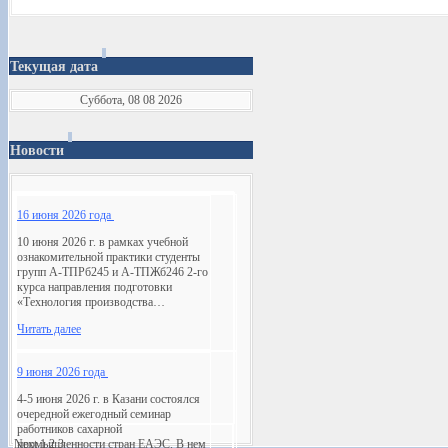
Текущая дата
Суббота, 08 08 2026
Новости
16 июня 2026 года
10 июня 2026 г. в рамках учебной
ознакомительной практики студенты
групп А-ТПРб245 и А-ТПЖб246 2-го
курса направления подготовки
«Технология производства…
Читать далее
9 июня 2026 года
4-5 июня 2026 г. в Казани состоялся
очередной ежегодный семинар
работников сахарной
Next
промышленности стран ЕАЭС. В нем
1
2
3