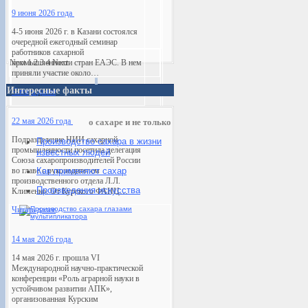
9 июня 2026 года
4-5 июня 2026 г. в Казани состоялся
очередной ежегодный семинар
работников сахарной
Next
промышленности стран ЕАЭС. В нем
1
2
3
4
Next
приняли участие около…
Интересные факты
Читать далее
22 мая 2026 года
о сахаре и не только
Подразделение НИИ сахарной
Производство сахара в жизни
промышленности посетила делегация
известных людей
Союза сахаропроизводителей России
во главе с руководителем
Как применяют сахар
производственного отдела Л.Л.
Произведения искусств
а
Клименко. От Курского ФАНЦ…
Читать далее
14 мая 2026 года
14 мая 2026 г. прошла VI
Международной научно-практической
конференции «Роль аграрной науки в
устойчивом развитии АПК»,
организованная Курским