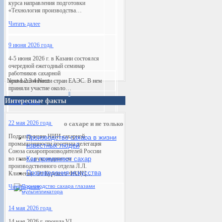
курса направления подготовки
«Технология производства…
Читать далее
9 июня 2026 года
4-5 июня 2026 г. в Казани состоялся
очередной ежегодный семинар
работников сахарной
Next
промышленности стран ЕАЭС. В нем
1
2
3
4
Next
приняли участие около…
Интересные факты
Читать далее
22 мая 2026 года
о сахаре и не только
Подразделение НИИ сахарной
Производство сахара в жизни
промышленности посетила делегация
известных людей
Союза сахаропроизводителей России
во главе с руководителем
Как применяют сахар
производственного отдела Л.Л.
Произведения искусств
а
Клименко. От Курского ФАНЦ…
Читать далее
14 мая 2026 года
14 мая 2026 г. прошла VI