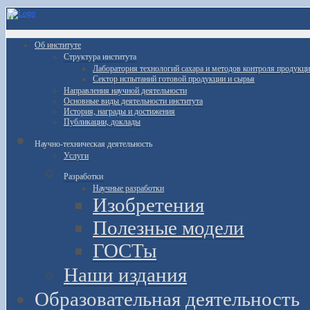
Об институте
Структура института
Лаборатория технологий сахара и методов контроля продукц
Сектор испытаний готовой продукции и сырья
Направления научной деятельности
Основные виды деятельности института
История, награды и достижения
Публикации, доклады
Научно-техническая деятельность
Услуги
Разработки
Научные разработки
Изобретения
Полезные модели
ГОСТы
Наши издания
Образовательная деятельность